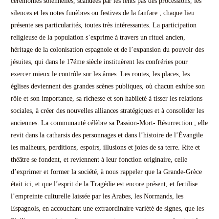
cérémonies solennelles, scandées par les lents pas des processions, les
silences et les notes funèbres ou festives de la fanfare ; chaque lieu
présente ses particularités, toutes très intéressantes. La participation
religieuse de la population s’exprime à travers un rituel ancien,
héritage de la colonisation espagnole et de l’expansion du pouvoir des
jésuites, qui dans le 17éme siècle instituèrent les confréries pour
exercer mieux le contrôle sur les âmes. Les routes, les places, les
églises deviennent des grandes scènes publiques, où chacun exhibe son
rôle et son importance, sa richesse et son habileté à tisser les relations
sociales, à créer des nouvelles alliances stratégiques et à consolider les
anciennes. La communauté célèbre sa Passion-Mort- Résurrection ; elle
revit dans la catharsis des personnages et dans l’histoire de l’Évangile
les malheurs, perditions, espoirs, illusions et joies de sa terre. Rite et
théâtre se fondent, et reviennent à leur fonction originaire, celle
d’exprimer et former la société, à nous rappeler que la Grande-Grèce
était ici, et que l’esprit de la Tragédie est encore présent, et fertilise
l’empreinte culturelle laissée par les Arabes, les Normands, les
Espagnols, en accouchant une extraordinaire variété de signes, que les